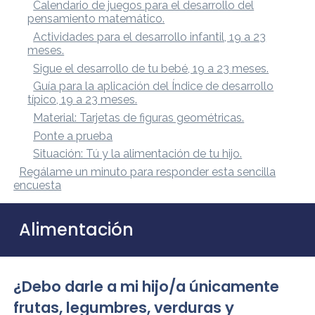
Calendario de juegos para el desarrollo del
pensamiento matemático.
Actividades para el desarrollo infantil, 19 a 23
meses.
Sigue el desarrollo de tu bebé, 19 a 23 meses.
Guía para la aplicación del Índice de desarrollo
típico, 19 a 23 meses.
Material: Tarjetas de figuras geométricas.
Ponte a prueba
Situación: Tú y la alimentación de tu hijo.
Regálame un minuto para responder esta sencilla
encuesta
Alimentación
¿Debo darle a mi hijo/a únicamente
frutas, legumbres, verduras y